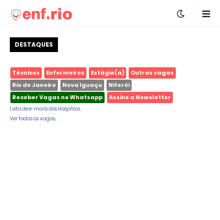
DESTAQUES
Técnicos
Enfermeiros
Estágio(a)
Outras vagas
Rio de Janeiro
Nova Iguaçu
Niterói
Receber Vagas no Whatsapp
Assine a Newsletter
Lista de e-mails dos Hospitais.
Ver todas as vagas...