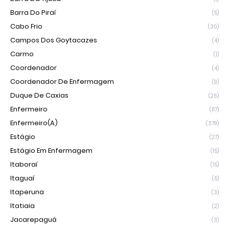
Barra Do Piraí
(5)
Cabo Frio
(30)
Campos Dos Goytacazes
(4)
Carmo
(1)
Coordenador
(4)
Coordenador De Enfermagem
(9)
Duque De Caxias
(26)
Enfermeiro
(117)
Enfermeiro(a)
(379)
Estágio
(27)
Estágio Em Enfermagem
(15)
Itaboraí
(15)
Itaguaí
(5)
Itaperuna
(3)
Itatiaia
(2)
Jacarepaguá
(3)