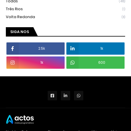
Todas
(418)
Três Rios
(1)
Volta Redonda
(8)
SIGA NOS
2.5k
1k
1k
600