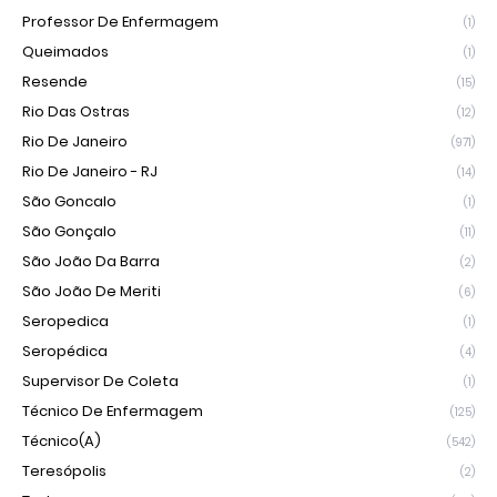
Professor De Enfermagem
(1)
Queimados
(1)
Resende
(15)
Rio Das Ostras
(12)
Rio De Janeiro
(971)
Rio De Janeiro - RJ
(14)
São Goncalo
(1)
São Gonçalo
(11)
São João Da Barra
(2)
São João De Meriti
(6)
Seropedica
(1)
Seropédica
(4)
Supervisor De Coleta
(1)
Técnico De Enfermagem
(125)
Técnico(a)
(542)
Teresópolis
(2)