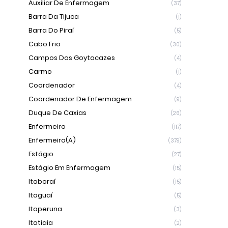
Auxiliar De Enfermagem
(37)
Barra Da Tijuca
(1)
Barra Do Piraí
(5)
Cabo Frio
(30)
Campos Dos Goytacazes
(4)
Carmo
(1)
Coordenador
(4)
Coordenador De Enfermagem
(9)
Duque De Caxias
(26)
Enfermeiro
(117)
Enfermeiro(a)
(379)
Estágio
(27)
Estágio Em Enfermagem
(15)
Itaboraí
(15)
Itaguaí
(5)
Itaperuna
(3)
Itatiaia
(2)