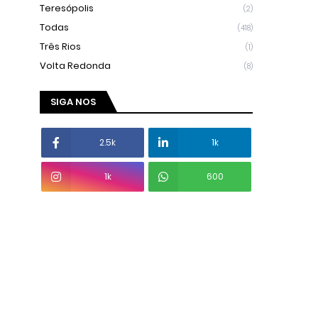
Teresópolis
(2)
Todas
(418)
Três Rios
(1)
Volta Redonda
(8)
SIGA NOS
2.5k
1k
1k
600