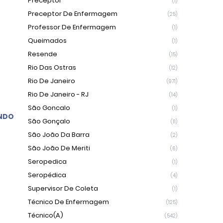
Preceptor
(1)
Preceptor De Enfermagem
(25)
Professor De Enfermagem
(1)
Queimados
(1)
Resende
(15)
Rio Das Ostras
(12)
Rio De Janeiro
(971)
Rio De Janeiro - RJ
(14)
São Goncalo
(1)
NDO
São Gonçalo
(11)
São João Da Barra
(2)
São João De Meriti
(6)
Seropedica
(1)
Seropédica
(4)
Supervisor De Coleta
(1)
Técnico De Enfermagem
(125)
Técnico(a)
(542)