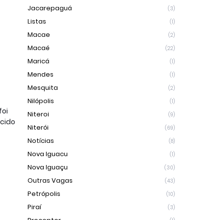
Jacarepaguá
(3)
Listas
(1)
Macae
(2)
Macaé
(22)
Maricá
(1)
Mendes
(1)
Mesquita
(2)
Nilópolis
(1)
foi
Niteroi
(9)
ecido
Niterói
(69)
Notícias
(8)
Nova Iguacu
(1)
Nova Iguaçu
(30)
Outras Vagas
(43)
Petrópolis
(10)
Piraí
(3)