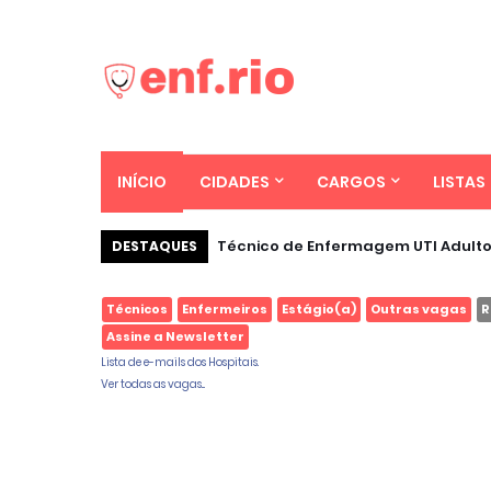
INÍCIO
CIDADES
CARGOS
LISTAS
Técnico de Enfermagem UTI Adulto
DESTAQUES
Técnicos
Enfermeiros
Estágio(a)
Outras vagas
R
Assine a Newsletter
Lista de e-mails dos Hospitais.
Ver todas as vagas...