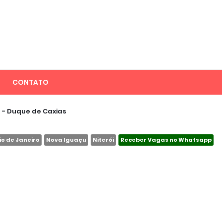
CONTATO
 - Duque de Caxias
io de Janeiro
Nova Iguaçu
Niterói
Receber Vagas no Whatsapp